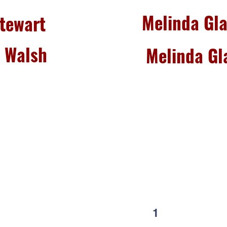
Melinda Gl
Stewart
e Walsh
Melinda Gl
Contáctenos
LC
334-705-0001
Lunes
Info@leecountyliteracy.org
po
505 W. Thomason Circle
1
Opelika, AL
36801