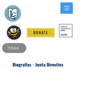
Lee County
LITERACY COALITION
DONATE
2026 Individuals Served to Date.
1066
Biografías - Junta Directiva